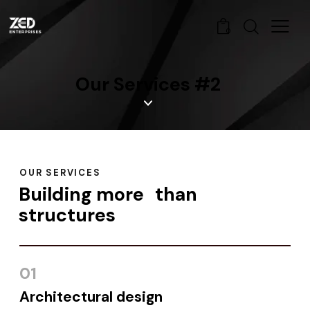
0
Our Services #2
OUR SERVICES
Building more than
structures
01
Architectural
design