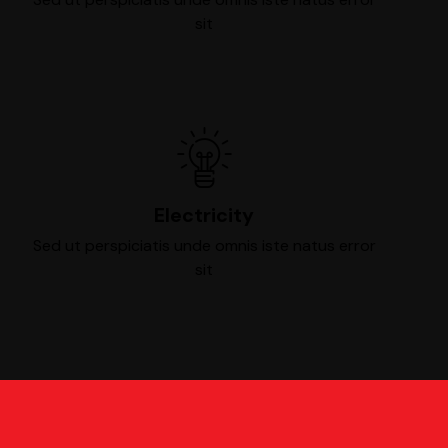
sit
Electricity
Sed ut perspiciatis unde omnis iste natus error
sit