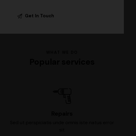
WHAT WE DO
Popular services
Repairs
Sed ut perspiciatis unde omnis iste natus error
sit